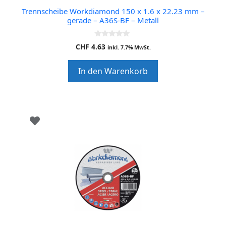
Trennscheibe Workdiamond 150 x 1.6 x 22.23 mm –
gerade – A36S-BF – Metall
0
CHF
4.63
inkl. 7.7% MwSt.
o
u
t
In den Warenkorb
o
f
5