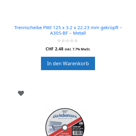
Trennscheibe PWI 125 x 3.2 x 22.23 mm gekröpft –
A30S-BF – Metall
0
CHF
2.48
inkl. 7.7% MwSt.
o
u
t
In den Warenkorb
o
f
5