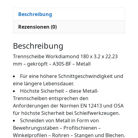
22.23
mm
Beschreibung
-
gekröpft
Rezensionen (0)
-
A30S-
Beschreibung
BF
-
Trennscheibe Workdiamond 180 x 3.2 x 22.23
Metall
mm – gekröpft – A30S-BF – Metall
Menge
Für eine höhere Schnittgeschwindigkeit und
eine längere Lebensdauer.
Höchste Sicherheit – diese Metall-
Trennscheiben entsprechen den
Anforderungen der Normen EN 12413 und OSA
für höchste Sicherheit bei Schleifwerkzeugen.
Schneiden von Metall in Form von
Bewehrungsstäben – Profilschienen –
Winkelprofilen – Rohren – Stangen und Blechen.