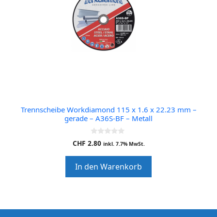
Trennscheibe Workdiamond 115 x 1.6 x 22.23 mm –
gerade – A36S-BF – Metall
0
CHF
2.80
inkl. 7.7% MwSt.
o
u
t
In den Warenkorb
o
f
5