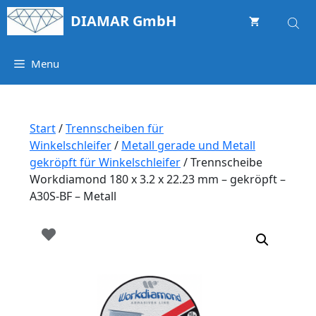
Springe
DIAMAR GmbH
zum
Inhalt
Menu
Start
/
Trennscheiben für
Winkelschleifer
/
Metall gerade und Metall
gekröpft für Winkelschleifer
/ Trennscheibe
Workdiamond 180 x 3.2 x 22.23 mm – gekröpft –
A30S-BF – Metall