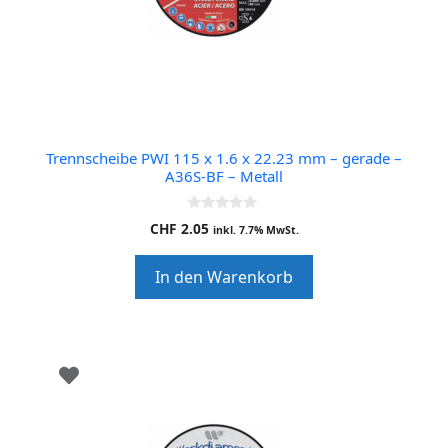
Trennscheibe PWI 115 x 1.6 x 22.23 mm – gerade –
A36S-BF – Metall
0
CHF
2.05
inkl. 7.7% MwSt.
o
u
t
In den Warenkorb
o
f
5