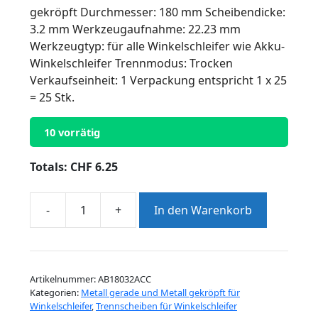
gekröpft Durchmesser: 180 mm Scheibendicke:
3.2 mm Werkzeugaufnahme: 22.23 mm
Werkzeugtyp: für alle Winkelschleifer wie Akku-
Winkelschleifer Trennmodus: Trocken
Verkaufseinheit: 1 Verpackung entspricht 1 x 25
= 25 Stk.
10 vorrätig
Totals:
CHF
6.25
-
+
In den Warenkorb
Trennscheibe
Workdiamond
180
x
Artikelnummer:
AB18032ACC
3.2
Kategorien:
Metall gerade und Metall gekröpft für
x
Winkelschleifer
,
Trennscheiben für Winkelschleifer