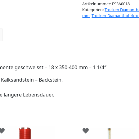
-
Artikelnummer:
E93A0018
18
Kategorien:
Trocken Diamantb
x
mm
,
Trocken-Diamantbohrkr
350-
400
mm
-
1
1/4"
nte geschweisst – 18 x 350-400 mm – 1 1/4″
Menge
– Kalksandstein – Backstein.
.
e längere Lebensdauer.