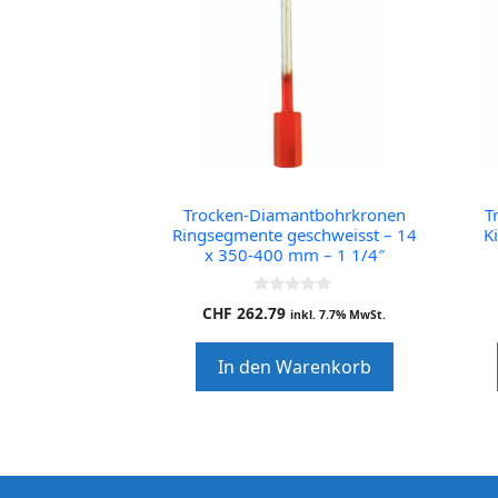
Trocken-Diamantbohrkronen
T
Ringsegmente geschweisst – 14
K
x 350-400 mm – 1 1/4″
0
CHF
262.79
inkl. 7.7% MwSt.
o
u
t
In den Warenkorb
o
f
5