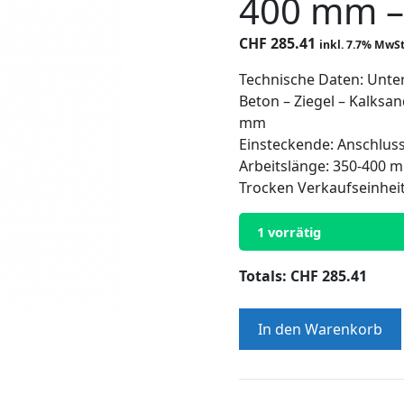
400 mm – 
CHF
285.41
inkl. 7.7% MwSt
Technische Daten: Unter
Beton – Ziegel – Kalksa
mm
Einsteckende: Anschluss
Arbeitslänge: 350-400
Trocken Verkaufseinheit:
1 vorrätig
Totals:
CHF
285.41
Trocken-
In den Warenkorb
Diamantbohrkronen
Ringsegmente
geschweisst