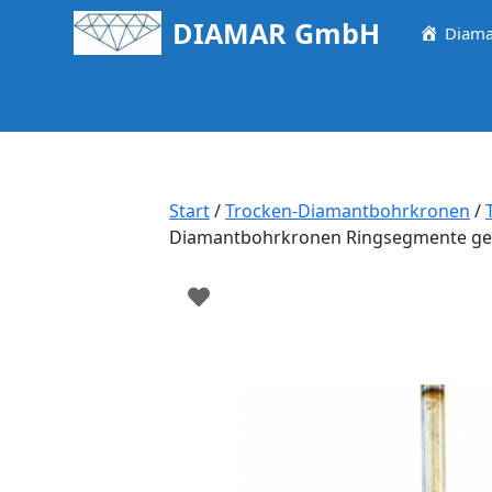
Springe
DIAMAR GmbH
Diama
zum
Inhalt
Start
/
Trocken-Diamantbohrkronen
/
Diamantbohrkronen Ringsegmente gesc