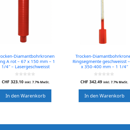
rocken-Diamantbohrkronen
Trocken-Diamantbohrkron
ing A rot – 67 x 150 mm – 1
Ringsegmente geschweisst –
1/4″ – Lasergeschweisst
x 350-400 mm – 1 1/4″
0
0
CHF
323.10
CHF
342.49
inkl. 7.7% MwSt.
inkl. 7.7% MwSt.
o
o
u
u
t
t
In den Warenkorb
In den Warenkorb
o
o
f
f
5
5