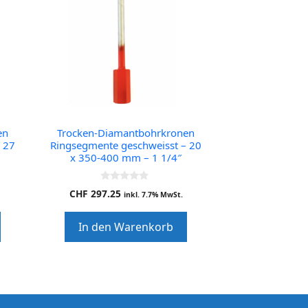
en
Trocken-Diamantbohrkronen
 27
Ringsegmente geschweisst – 20
x 350-400 mm – 1 1/4″
0
CHF
297.25
inkl. 7.7% MwSt.
o
u
t
In den Warenkorb
o
f
5