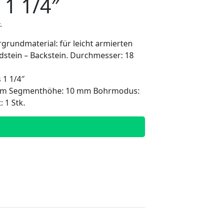
1 1/4″
.
grundmaterial: für leicht armierten
ndstein – Backstein. Durchmesser: 18
 1 1/4″
 mm Segmenthöhe: 10 mm Bohrmodus:
 1 Stk.