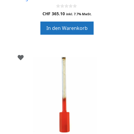
0
CHF
365.10
inkl. 7.7% MwSt.
o
u
t
In den Warenkorb
o
f
5