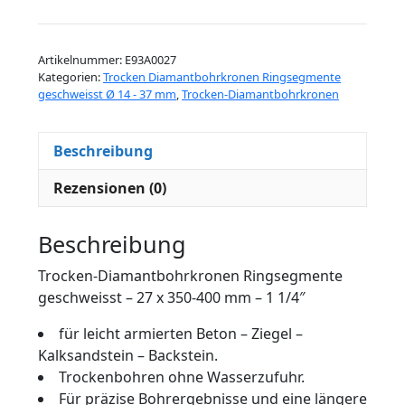
Ringsegmente
geschweisst
-
Artikelnummer:
E93A0027
27
Kategorien:
Trocken Diamantbohrkronen Ringsegmente
x
geschweisst Ø 14 - 37 mm
,
Trocken-Diamantbohrkronen
350-
400
Beschreibung
mm
-
Rezensionen (0)
1
1/4"
Beschreibung
Menge
Trocken-Diamantbohrkronen Ringsegmente
geschweisst – 27 x 350-400 mm – 1 1/4″
für leicht armierten Beton – Ziegel –
Kalksandstein – Backstein.
Trockenbohren ohne Wasserzufuhr.
Für präzise Bohrergebnisse und eine längere