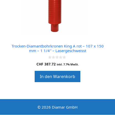
Trocken-Diamantbohrkronen King A rot – 107 x 150
mm – 1 1/4″ – Lasergeschweisst
0
CHF
387.72
inkl. 7.7% MwSt.
o
u
t
In den Warenkorb
o
f
5
© 2026 Diamar GmbH