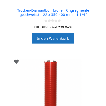
Trocken-Diamantbohrkronen Ringsegmente
geschweisst – 22 x 350-400 mm – 1 1/4″
0
CHF
308.02
inkl. 7.7% MwSt.
o
u
t
In den Warenkorb
o
f
5