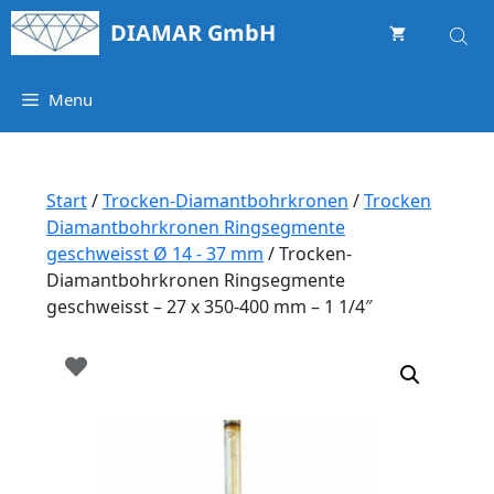
Springe
DIAMAR GmbH
zum
Inhalt
Menu
Start
/
Trocken-Diamantbohrkronen
/
Trocken
Diamantbohrkronen Ringsegmente
geschweisst Ø 14 - 37 mm
/ Trocken-
Diamantbohrkronen Ringsegmente
geschweisst – 27 x 350-400 mm – 1 1/4″