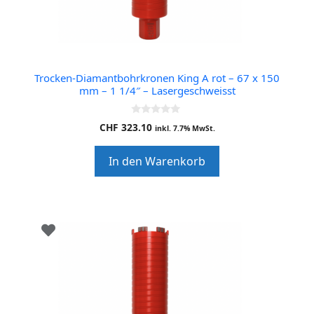
Trocken-Diamantbohrkronen King A rot – 67 x 150
mm – 1 1/4″ – Lasergeschweisst
0
CHF
323.10
inkl. 7.7% MwSt.
o
u
t
In den Warenkorb
o
f
5