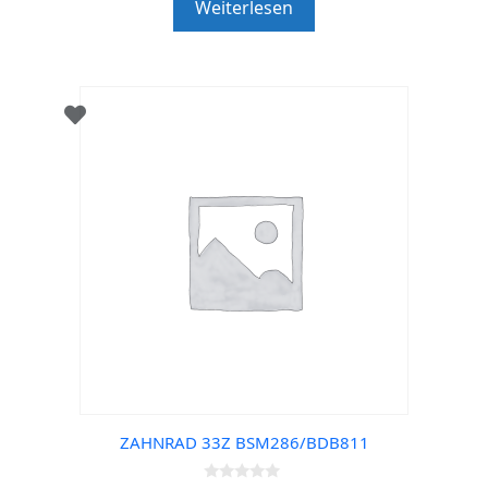
Weiterlesen
o
f
5
ZAHNRAD 33Z BSM286/BDB811