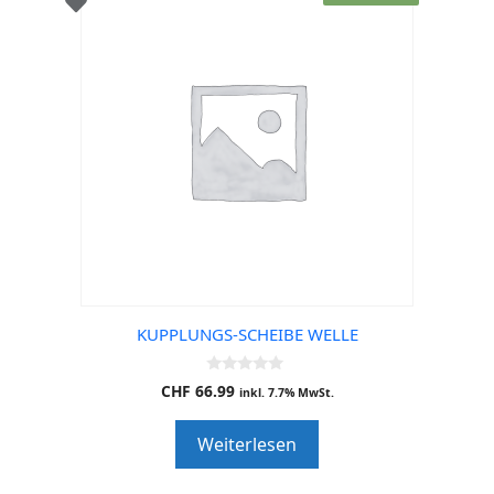
KUPPLUNGS-SCHEIBE WELLE
0
CHF
66.99
inkl. 7.7% MwSt.
o
u
t
Weiterlesen
o
f
5