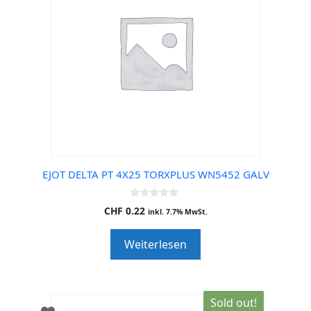
EJOT DELTA PT 4X25 TORXPLUS WN5452 GALV
0
CHF
0.22
inkl. 7.7% MwSt.
o
u
t
Weiterlesen
o
f
5
Sold out!