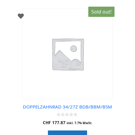
Sold out!
DOPPELZAHNRAD 34/27Z BDB/BBM/BSM
0
CHF
177.87
inkl. 7.7% MwSt.
o
u
t