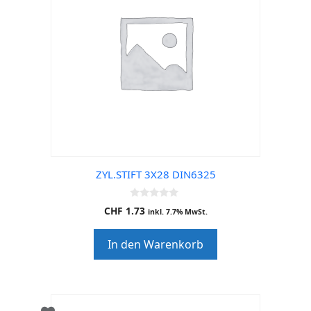
ZYL.STIFT 3X28 DIN6325
0
CHF
1.73
inkl. 7.7% MwSt.
o
u
t
In den Warenkorb
o
f
5