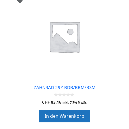
ZAHNRAD 29Z BDB/BBM/BSM
0
CHF
83.16
inkl. 7.7% MwSt.
o
u
t
In den Warenkorb
o
f
5