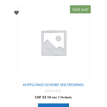
Sold out!
KUPPLUNGS-SCHEIBE SEILTROMMEL
0
CHF
53.14
inkl. 7.7% MwSt.
o
u
t