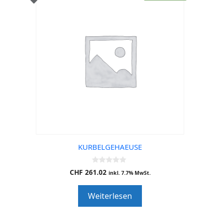
KURBELGEHAEUSE
0
CHF
261.02
inkl. 7.7% MwSt.
o
u
t
Weiterlesen
o
f
5