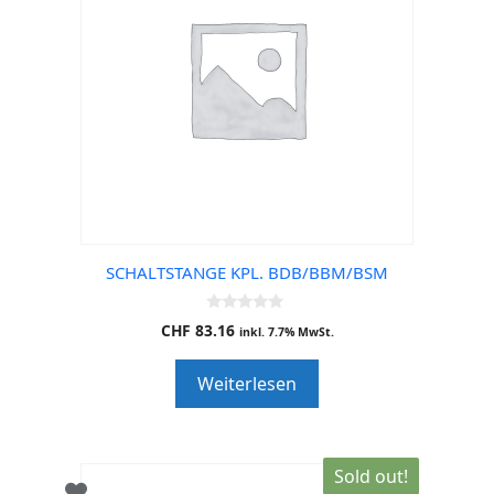
SCHALTSTANGE KPL. BDB/BBM/BSM
0
CHF
83.16
inkl. 7.7% MwSt.
o
u
t
Weiterlesen
o
f
5
Sold out!