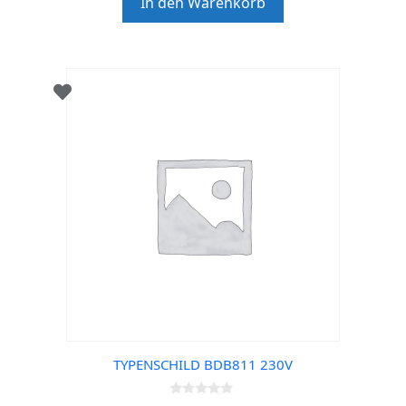
In den Warenkorb
f
5
TYPENSCHILD BDB811 230V
0