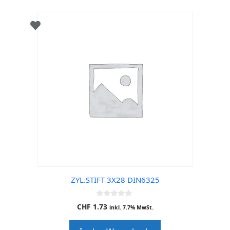
ZYL.STIFT 3X28 DIN6325
0
CHF
1.73
inkl. 7.7% MwSt.
o
u
t
o