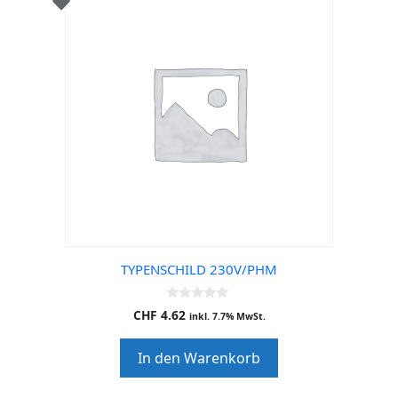
TYPENSCHILD 230V/PHM
0
CHF
4.62
inkl. 7.7% MwSt.
o
u
t
In den Warenkorb
o
f
5