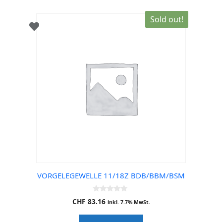
Sold out!
VORGELEGEWELLE 11/18Z BDB/BBM/BSM
0
CHF
83.16
inkl. 7.7% MwSt.
o
u
t