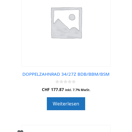
DOPPELZAHNRAD 34/27Z BDB/BBM/BSM
0
CHF
177.87
inkl. 7.7% MwSt.
o
u
t
Weiterlesen
o
f
5