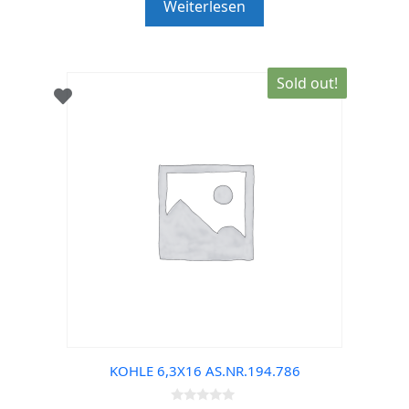
Weiterlesen
o
f
5
Sold out!
KOHLE 6,3X16 AS.NR.194.786