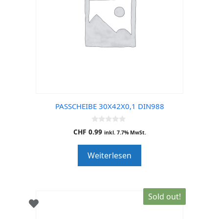
PASSCHEIBE 30X42X0,1 DIN988
0
CHF
0.99
inkl. 7.7% MwSt.
o
u
t
Weiterlesen
o
f
5
Sold out!