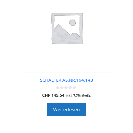
SCHALTER AS.NR.164.143
0
CHF
145.54
inkl. 7.7% MwSt.
o
u
t
Weiterlesen
o
f
5