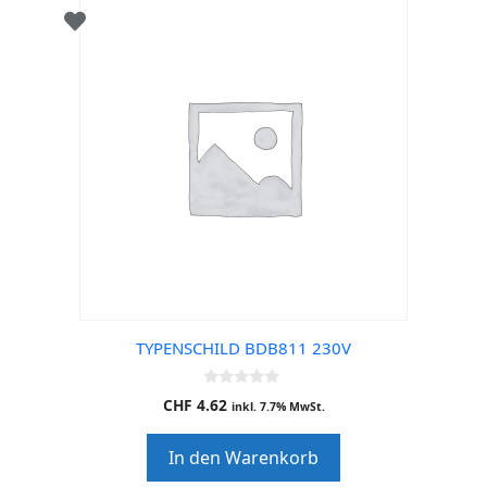
TYPENSCHILD BDB811 230V
0
CHF
4.62
inkl. 7.7% MwSt.
o
u
t
In den Warenkorb
o
f
5