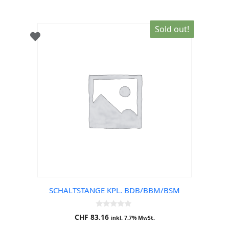
Sold out!
SCHALTSTANGE KPL. BDB/BBM/BSM
0
CHF
83.16
inkl. 7.7% MwSt.
o
u