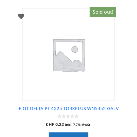
Sold out!
EJOT DELTA PT 4X25 TORXPLUS WN5452 GALV
0
CHF
0.22
inkl. 7.7% MwSt.
o
u
t