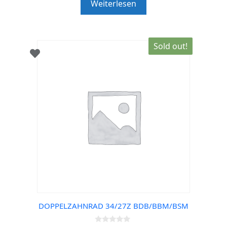
Weiterlesen
o
f
5
Sold out!
DOPPELZAHNRAD 34/27Z BDB/BBM/BSM