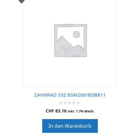
ZAHNRAD 33Z BSM286/BDB811
0
CHF
83.16
inkl. 7.7% MwSt.
o
u
t
In den Warenkorb
o
f
5