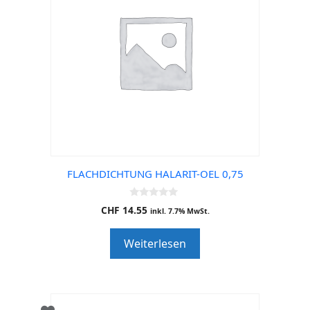
FLACHDICHTUNG HALARIT-OEL 0,75
0
CHF
14.55
inkl. 7.7% MwSt.
o
u
t
Weiterlesen
o
f
5