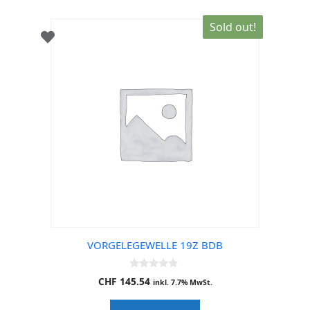
Sold out!
VORGELEGEWELLE 19Z BDB
0
CHF
145.54
inkl. 7.7% MwSt.
o
u
t