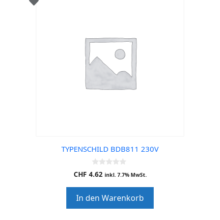
TYPENSCHILD BDB811 230V
0
CHF
4.62
inkl. 7.7% MwSt.
o
u
t
In den Warenkorb
o
f
5