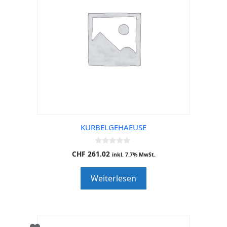
KURBELGEHAEUSE
0
CHF
261.02
inkl. 7.7% MwSt.
o
u
t
Weiterlesen
o
f
5