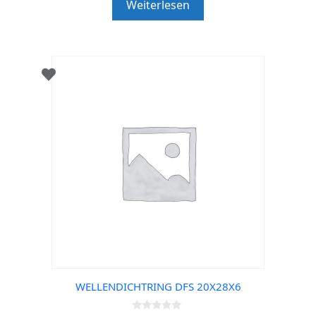
Weiterlesen
o
f
5
WELLENDICHTRING DFS 20X28X6