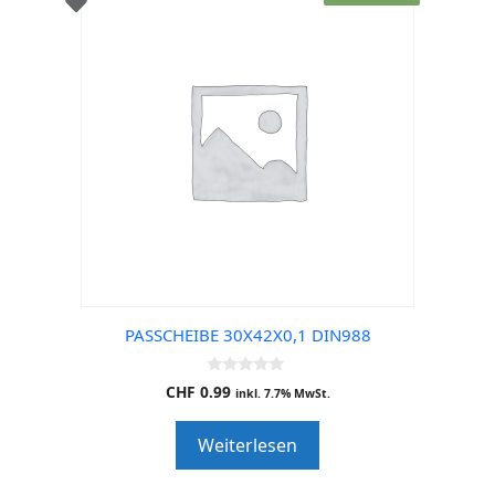
PASSCHEIBE 30X42X0,1 DIN988
0
CHF
0.99
inkl. 7.7% MwSt.
o
u
t
Weiterlesen
o
f
5