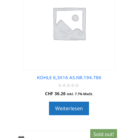
KOHLE 6,3X16 AS.NR.194.786
0
CHF
36.26
inkl. 7.7% MwSt.
o
u
t
Weiterlesen
o
f
5
Sold out!