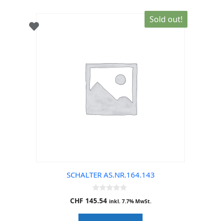
Sold out!
SCHALTER AS.NR.164.143
0
CHF
145.54
inkl. 7.7% MwSt.
o
u
t