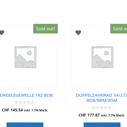
Sold out!
Sold o
ORGELEGEWELLE 19Z BDB
DOPPELZAHNRAD 34/27
BDB/BBM/BSM
0
CHF
145.54
inkl. 7.7% MwSt.
o
0
CHF
177.87
u
inkl. 7.7% MwSt.
o
t
u
o
t
f