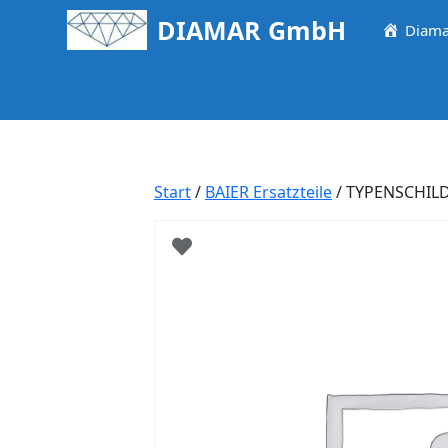
Springe
DIAMAR GmbH
Diama
zum
Inhalt
Start
/
BAIER Ersatzteile
/ TYPENSCHIL