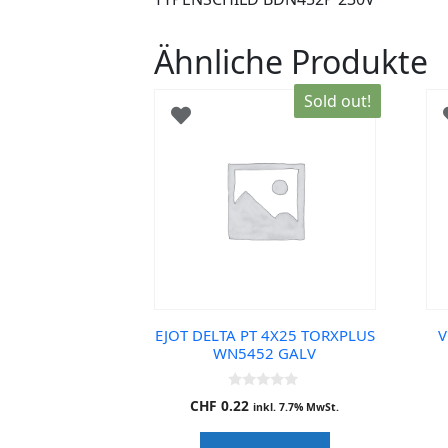
Ähnliche Produkte
Sold out!
EJOT DELTA PT 4X25 TORXPLUS
V
WN5452 GALV
0
CHF
0.22
inkl. 7.7% MwSt.
o
u
t