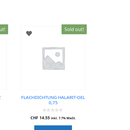
ut!
Sold out!
Z
FLACHDICHTUNG HALARIT-OEL
0,75
0
CHF
14.55
inkl. 7.7% MwSt.
o
u
t