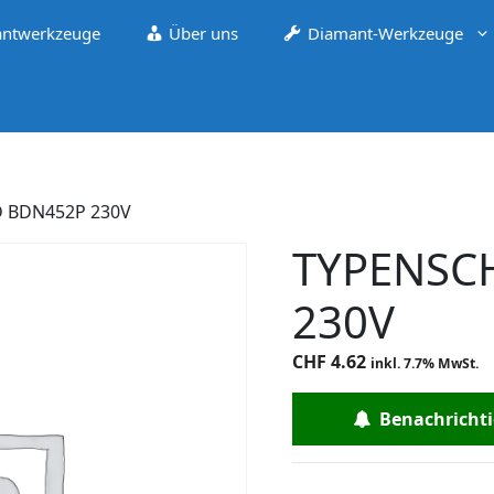
ntwerkzeuge
Über uns
Diamant-Werkzeuge
D BDN452P 230V
TYPENSC
230V
CHF
4.62
inkl. 7.7% MwSt.
Benachrichtig