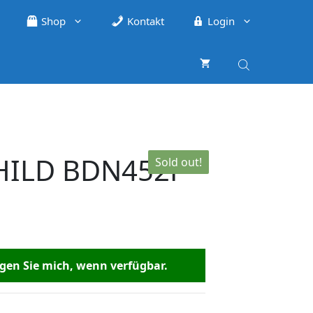
Shop
Kontakt
Login
HILD BDN452P
Sold out!
en Sie mich, wenn verfügbar.