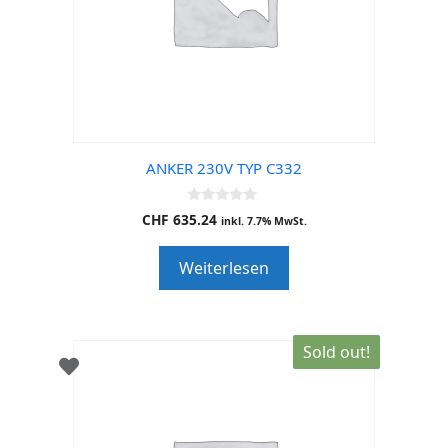
ANKER 230V TYP C332
0
CHF
635.24
inkl. 7.7% MwSt.
o
u
t
Weiterlesen
o
f
5
Sold out!