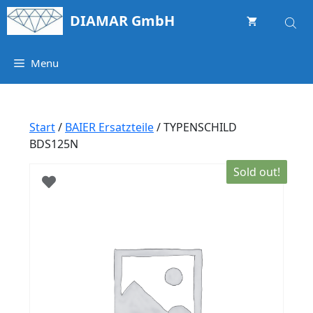
Springe
DIAMAR GmbH
zum
Inhalt
Menu
Start
/
BAIER Ersatzteile
/ TYPENSCHILD
BDS125N
Sold out!