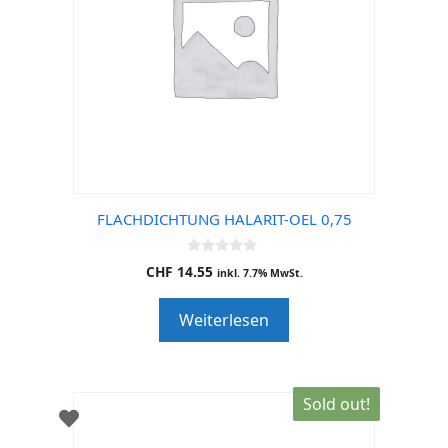
FLACHDICHTUNG HALARIT-OEL 0,75
0
CHF
14.55
inkl. 7.7% MwSt.
o
u
t
Weiterlesen
o
f
5
Sold out!