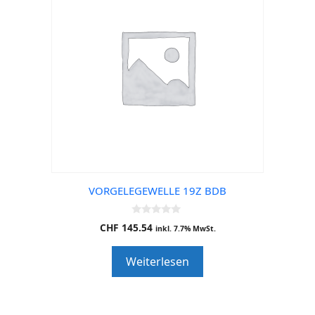
VORGELEGEWELLE 19Z BDB
0
CHF
145.54
inkl. 7.7% MwSt.
o
u
t
Weiterlesen
o
f
5