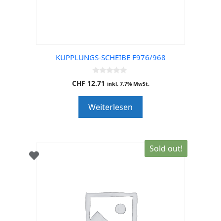
KUPPLUNGS-SCHEIBE F976/968
0
CHF
12.71
inkl. 7.7% MwSt.
o
u
t
Weiterlesen
o
f
5
Sold out!