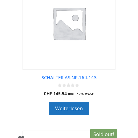
SCHALTER AS.NR.164.143
0
CHF
145.54
inkl. 7.7% MwSt.
o
u
t
Weiterlesen
o
f
5
Sold out!