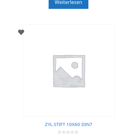
Weiterlesen
o
f
5
ZYL.STIFT 10X60 DIN7