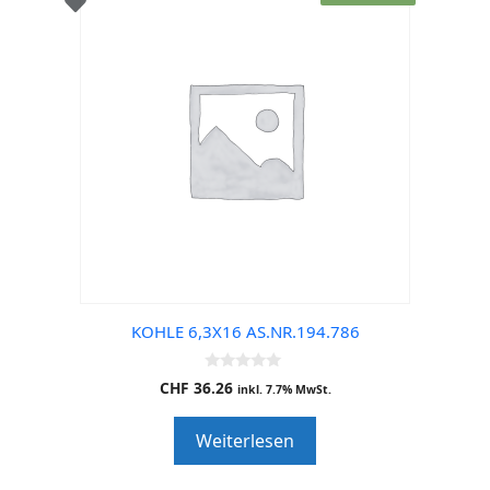
KOHLE 6,3X16 AS.NR.194.786
0
CHF
36.26
inkl. 7.7% MwSt.
o
u
t
Weiterlesen
o
f
5