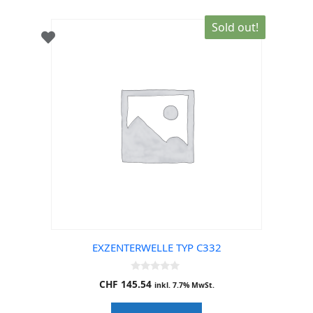
Sold out!
EXZENTERWELLE TYP C332
0
CHF
145.54
inkl. 7.7% MwSt.
o
u
t