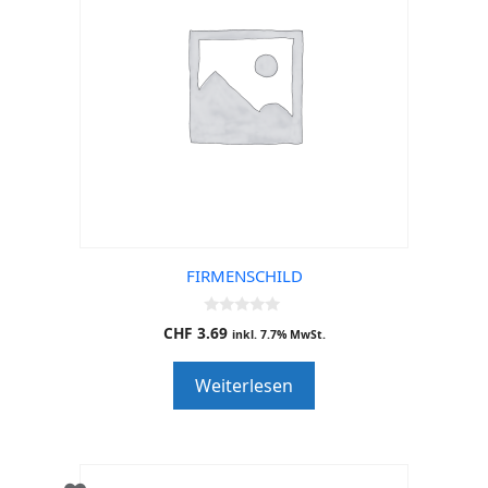
FIRMENSCHILD
0
CHF
3.69
inkl. 7.7% MwSt.
o
u
t
Weiterlesen
o
f
5