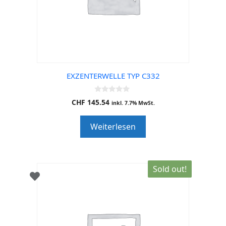
EXZENTERWELLE TYP C332
0
CHF
145.54
inkl. 7.7% MwSt.
o
u
t
Weiterlesen
o
f
5
Sold out!