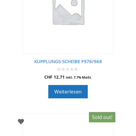
KUPPLUNGS-SCHEIBE F976/968
0
CHF
12.71
inkl. 7.7% MwSt.
o
u
t
Weiterlesen
o
f
5
Sold out!