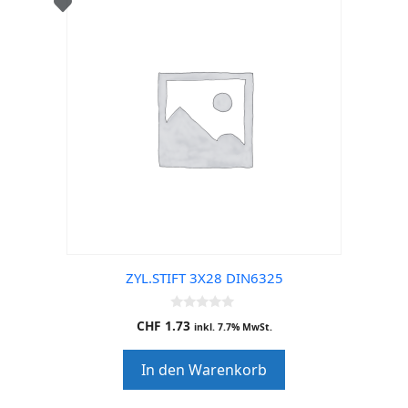
ZYL.STIFT 3X28 DIN6325
0
CHF
1.73
inkl. 7.7% MwSt.
o
u
t
In den Warenkorb
o
f
5