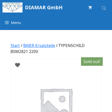
Springe
DIAMAR GmbH
zum
Inhalt
Menu
Start
/
BAIER Ersatzteile
/ TYPENSCHILD
BSM2821 220V
Sold out!