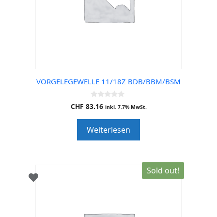
VORGELEGEWELLE 11/18Z BDB/BBM/BSM
0
CHF
83.16
inkl. 7.7% MwSt.
o
u
t
Weiterlesen
o
f
5
Sold out!