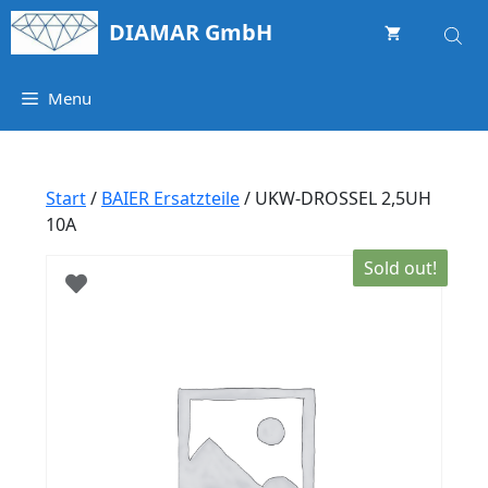
Springe
DIAMAR GmbH
zum
Inhalt
Menu
Start
/
BAIER Ersatzteile
/ UKW-DROSSEL 2,5UH
10A
Sold out!