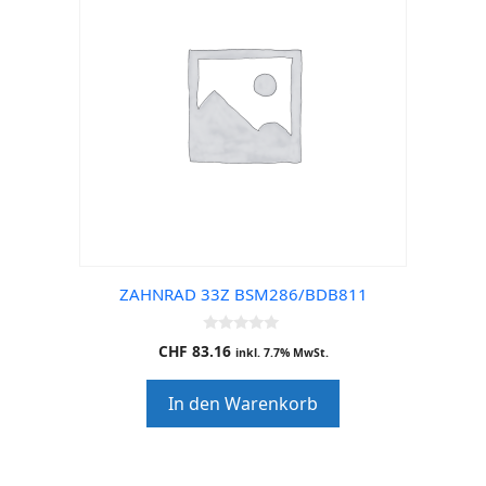
ZAHNRAD 33Z BSM286/BDB811
0
CHF
83.16
inkl. 7.7% MwSt.
o
u
t
In den Warenkorb
o
f
5