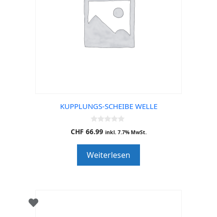
KUPPLUNGS-SCHEIBE WELLE
0
CHF
66.99
inkl. 7.7% MwSt.
o
u
t
Weiterlesen
o
f
5