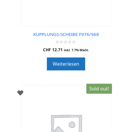
KUPPLUNGS-SCHEIBE F976/968
0
CHF
12.71
inkl. 7.7% MwSt.
o
u
t
Weiterlesen
o
f
5
Sold out!