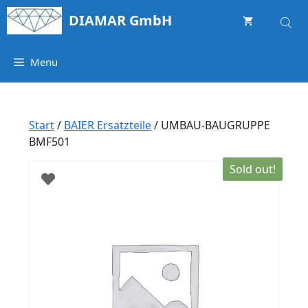
Springe
DIAMAR GmbH
zum
Inhalt
Menu
Start
/
BAIER Ersatzteile
/ UMBAU-BAUGRUPPE
BMF501
Sold out!