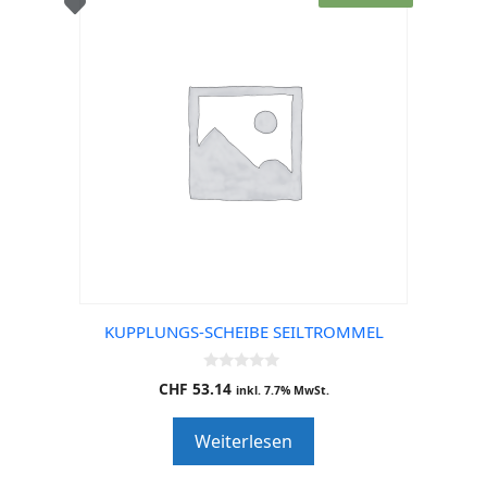
KUPPLUNGS-SCHEIBE SEILTROMMEL
0
CHF
53.14
inkl. 7.7% MwSt.
o
u
t
Weiterlesen
o
f
5