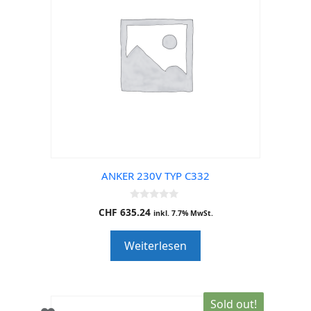
ANKER 230V TYP C332
0
CHF
635.24
inkl. 7.7% MwSt.
o
u
t
Weiterlesen
o
f
5
Sold out!