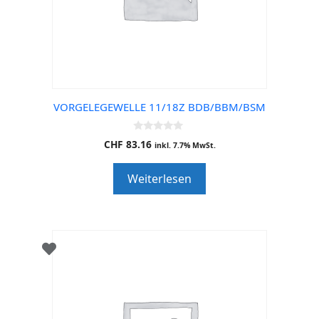
VORGELEGEWELLE 11/18Z BDB/BBM/BSM
0
CHF
83.16
inkl. 7.7% MwSt.
o
u
t
Weiterlesen
o
f
5