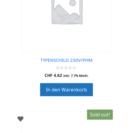
TYPENSCHILD 230V/PHM
0
CHF
4.62
inkl. 7.7% MwSt.
o
u
t
In den Warenkorb
o
f
5
Sold out!