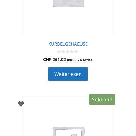
KURBELGEHAEUSE
0
CHF
261.02
inkl. 7.7% MwSt.
o
u
t
Weiterlesen
o
f
5
Sold out!