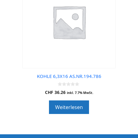
KOHLE 6,3X16 AS.NR.194.786
0
CHF
36.26
inkl. 7.7% MwSt.
o
u
t
Weiterlesen
o
f
5