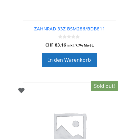
ZAHNRAD 33Z BSM286/BDB811
0
CHF
83.16
inkl. 7.7% MwSt.
o
u
t
In den Warenkorb
o
f
5
Sold out!