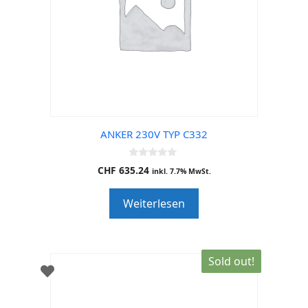
ANKER 230V TYP C332
0
CHF
635.24
inkl. 7.7% MwSt.
o
u
t
Weiterlesen
o
f
5
Sold out!