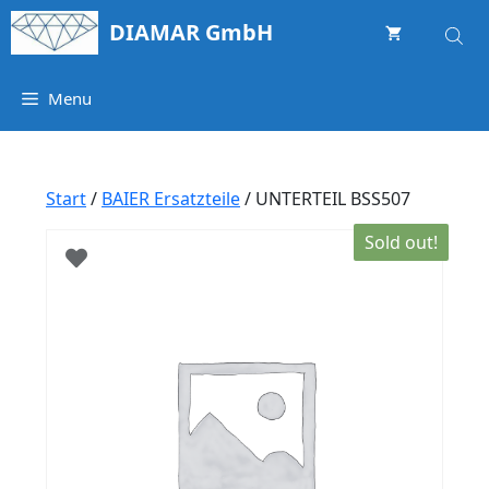
Springe
DIAMAR GmbH
zum
Inhalt
Menu
Start
/
BAIER Ersatzteile
/ UNTERTEIL BSS507
Sold out!