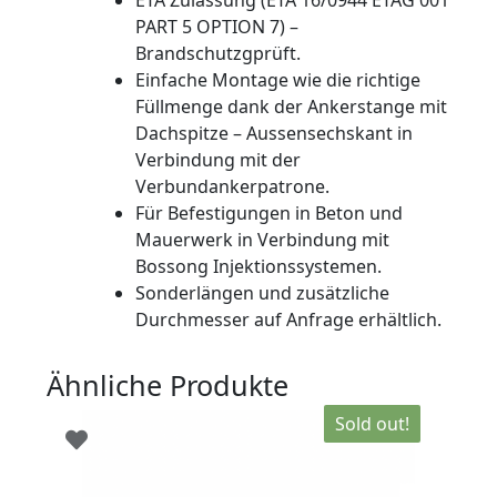
ETA Zulassung (ETA 16/0944 ETAG 001
6
PART 5 OPTION 7) –
kant
Brandschutzgprüft.
-
Einfache Montage wie die richtige
komplett
Füllmenge dank der Ankerstange mit
mit
Dachspitze – Aussensechskant in
Unterlagsscheibe
Verbindung mit der
und
Verbundankerpatrone.
6-
Für Befestigungen in Beton und
kant-
Mauerwerk in Verbindung mit
Mutter
Bossong Injektionssystemen.
-
Sonderlängen und zusätzliche
Material
Durchmesser auf Anfrage erhältlich.
Edelstahl
A4
Ähnliche Produkte
-
Doppelt
Sold out!
Schnitt
45°