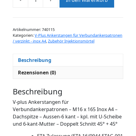
-
+
In den Warenkorb
V-
plus
Ankerstangen
für
Artikelnummer:
740115
Verbundankerpatronen
Kategorien:
V-Plus Ankerstangen für Verbundankerpatronen
-
/ verzinkt - inox A4
,
Zubehör Injektionsmörtel
M16
x
Beschreibung
165
A4
Rezensionen (0)
-
VE
Beschreibung
à
1
V-plus Ankerstangen für
Stk.
Verbundankerpatronen – M16 x 165 Inox A4 –
-
Dachspitze – Aussen-6 kant – kpl. mit U-Scheibe
Dachspitze
und 6-kant-Mutter – Doppelt Schnitt 45° + 45°
-
Aussen-