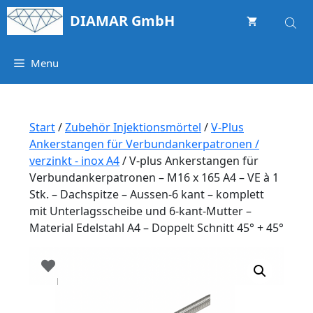
Springe
DIAMAR GmbH
zum
Inhalt
Menu
Start
/
Zubehör Injektionsmörtel
/
V-Plus
Ankerstangen für Verbundankerpatronen /
verzinkt - inox A4
/ V-plus Ankerstangen für
Verbundankerpatronen – M16 x 165 A4 – VE à 1
Stk. – Dachspitze – Aussen-6 kant – komplett
mit Unterlagsscheibe und 6-kant-Mutter –
Material Edelstahl A4 – Doppelt Schnitt 45° + 45°