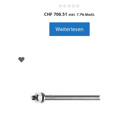
0
CHF
706.51
inkl. 7.7% MwSt.
o
u
t
Weiterlesen
o
f
5