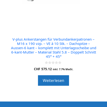
V-plus Ankerstangen für Verbundankerpatronen –
M16 x 190 vzp. – VE à 10 Stk. – Dachspitze –
Aussen-6 kant – komplett mit Unterlagsscheibe und
6-kant-Mutter – Material Stahl 5.8 – Doppelt Schnitt
45° + 45°
0
CHF
575.12
inkl. 7.7% MwSt.
o
u
t
Weiterlesen
o
f
5