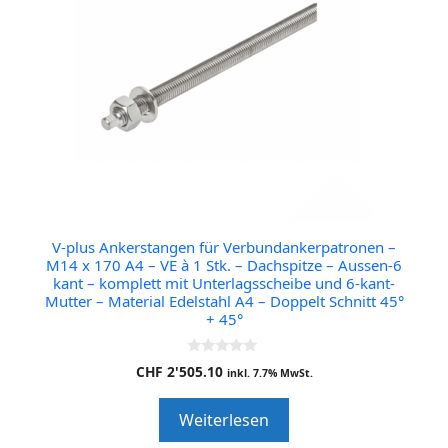
+
45°
Menge
V-plus Ankerstangen für Verbundankerpatronen –
M14 x 170 A4 – VE à 1 Stk. – Dachspitze – Aussen-6
kant – komplett mit Unterlagsscheibe und 6-kant-
Mutter – Material Edelstahl A4 – Doppelt Schnitt 45°
+ 45°
0
CHF
2'505.10
inkl. 7.7% MwSt.
o
u
t
Weiterlesen
o
f
5