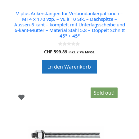
V-plus Ankerstangen für Verbundankerpatronen –
M14 x 170 vzp. – VE à 10 Stk. – Dachspitze –
Aussen-6 kant – komplett mit Unterlagsscheibe und
6-kant-Mutter – Material Stahl 5.8 – Doppelt Schnitt
45° + 45°
0
CHF
599.89
inkl. 7.7% MwSt.
o
u
t
In den Warenkorb
o
f
5
Sold out!