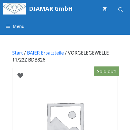
Springe
DIAMAR GmbH
zum
Inhalt
Menu
Start
/
BAIER Ersatzteile
/ VORGELEGEWELLE
11/22Z BDB826
Sold out!