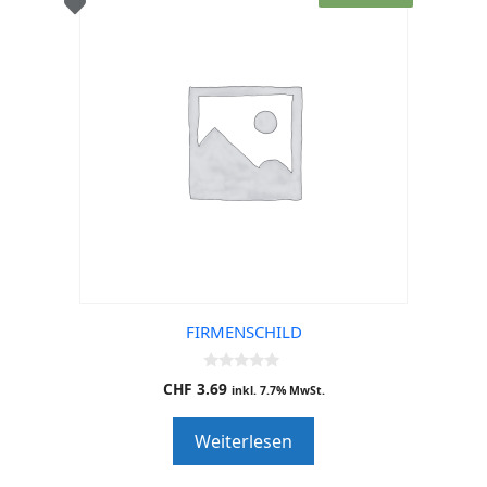
FIRMENSCHILD
0
CHF
3.69
inkl. 7.7% MwSt.
o
u
t
Weiterlesen
o
f
5