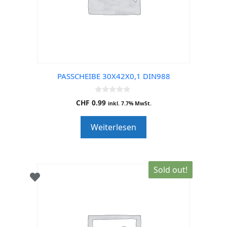
PASSCHEIBE 30X42X0,1 DIN988
0
CHF
0.99
inkl. 7.7% MwSt.
o
u
t
Weiterlesen
o
f
5
Sold out!