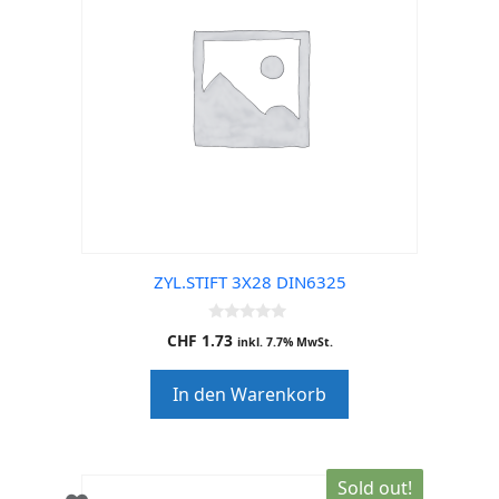
ZYL.STIFT 3X28 DIN6325
0
CHF
1.73
inkl. 7.7% MwSt.
o
u
t
In den Warenkorb
o
f
5
Sold out!