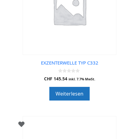
EXZENTERWELLE TYP C332
0
CHF
145.54
inkl. 7.7% MwSt.
o
u
t
Weiterlesen
o
f
5