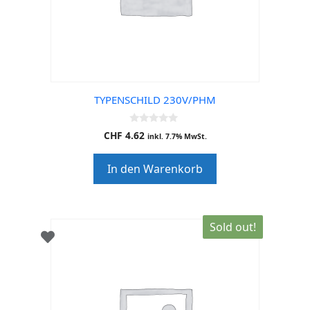
TYPENSCHILD 230V/PHM
0
CHF
4.62
inkl. 7.7% MwSt.
o
u
t
In den Warenkorb
o
f
5
Sold out!