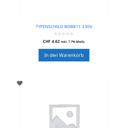
TYPENSCHILD BDB811 230V
0
CHF
4.62
inkl. 7.7% MwSt.
o
u
t
In den Warenkorb
o
f
5