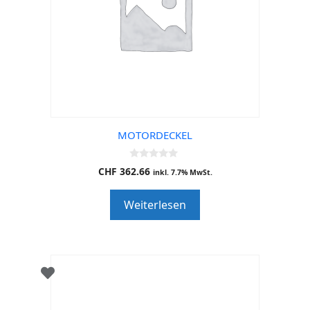
MOTORDECKEL
0
CHF
362.66
inkl. 7.7% MwSt.
o
u
t
Weiterlesen
o
f
5