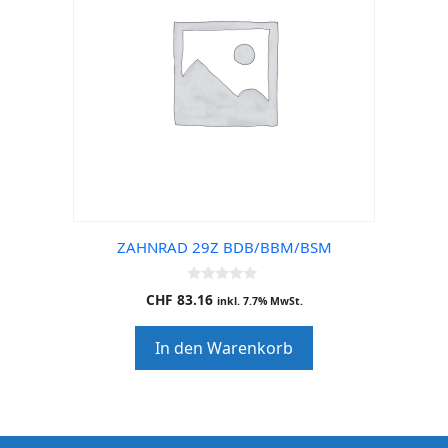
ZAHNRAD 29Z BDB/BBM/BSM
0
CHF
83.16
inkl. 7.7% MwSt.
o
u
t
In den Warenkorb
o
f
5