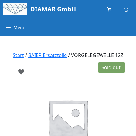
Springe
DIAMAR GmbH
zum
Inhalt
Menu
Start
/
BAIER Ersatzteile
/ VORGELEGEWELLE 12Z
Sold out!