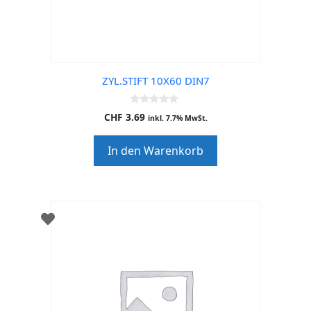
ZYL.STIFT 10X60 DIN7
0
CHF
3.69
inkl. 7.7% MwSt.
o
u
t
In den Warenkorb
o
f
5