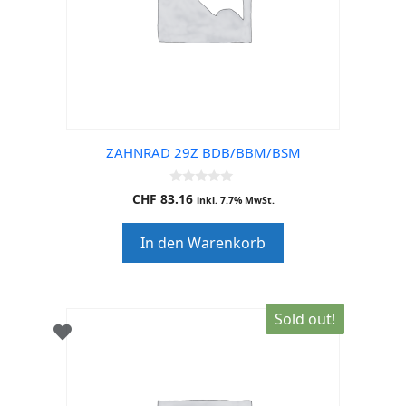
ZAHNRAD 29Z BDB/BBM/BSM
0
CHF
83.16
inkl. 7.7% MwSt.
o
u
t
In den Warenkorb
o
f
5
Sold out!