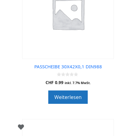
PASSCHEIBE 30X42X0,1 DIN988
0
CHF
0.99
inkl. 7.7% MwSt.
o
u
t
Weiterlesen
o
f
5