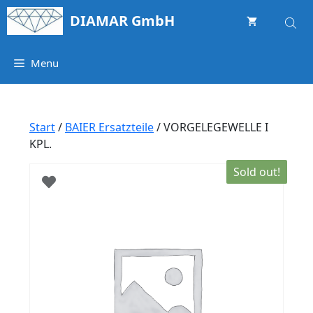
Springe
DIAMAR GmbH
zum
Inhalt
Menu
Start
/
BAIER Ersatzteile
/ VORGELEGEWELLE I
KPL.
Sold out!