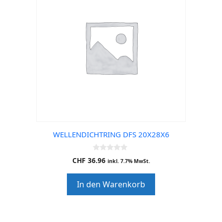
WELLENDICHTRING DFS 20X28X6
0
CHF
36.96
inkl. 7.7% MwSt.
o
u
t
In den Warenkorb
o
f
5