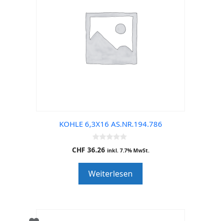
KOHLE 6,3X16 AS.NR.194.786
0
CHF
36.26
inkl. 7.7% MwSt.
o
u
t
Weiterlesen
o
f
5