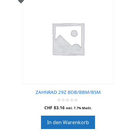
ZAHNRAD 29Z BDB/BBM/BSM
0
CHF
83.16
inkl. 7.7% MwSt.
o
u
t
In den Warenkorb
o
f
5