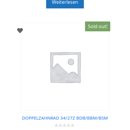
Weiterlesen
o
f
5
Sold out!
DOPPELZAHNRAD 34/27Z BDB/BBM/BSM