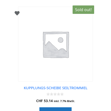
Sold out!
KUPPLUNGS-SCHEIBE SEILTROMMEL
0
CHF
53.14
inkl. 7.7% MwSt.
o
u
t