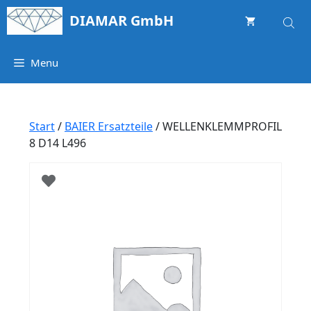
Springe
DIAMAR GmbH
zum
Inhalt
Menu
Start
/
BAIER Ersatzteile
/ WELLENKLEMMPROFIL
8 D14 L496