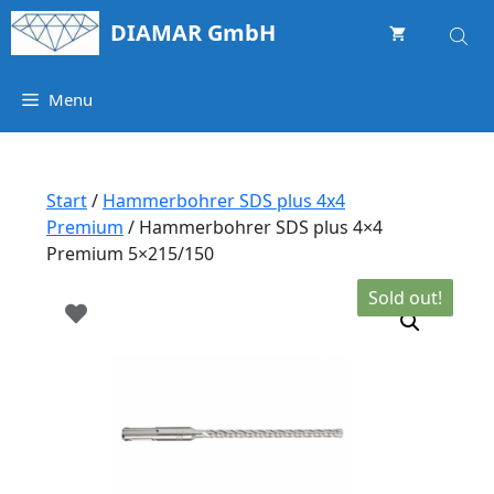
Springe
DIAMAR GmbH
zum
Inhalt
Menu
Start
/
Hammerbohrer SDS plus 4x4
Premium
/ Hammerbohrer SDS plus 4×4
Premium 5×215/150
Sold out!