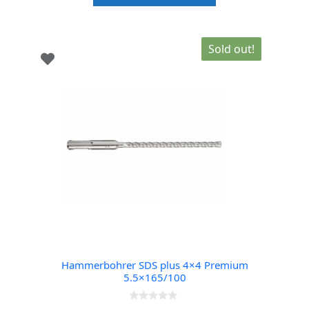
5
Sold out!
Hammerbohrer SDS plus 4×4 Premium
5.5×165/100
0