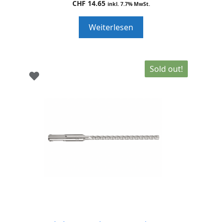
CHF
14.65
inkl. 7.7% MwSt.
o
u
t
Weiterlesen
o
f
5
Sold out!