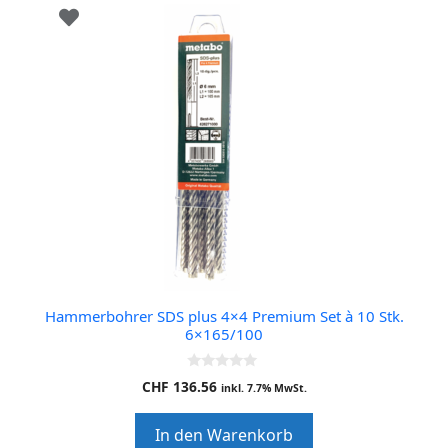
Hammerbohrer SDS plus 4×4 Premium Set à 10 Stk.
6×165/100
0
CHF
136.56
inkl. 7.7% MwSt.
o
u
t
In den Warenkorb
o
f