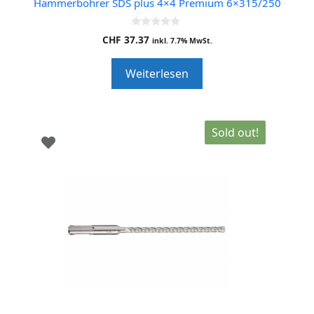
Hammerbohrer SDS plus 4×4 Premium 6×315/250
0
CHF
37.37
inkl. 7.7% MwSt.
o
u
t
Weiterlesen
o
f
5
Sold out!