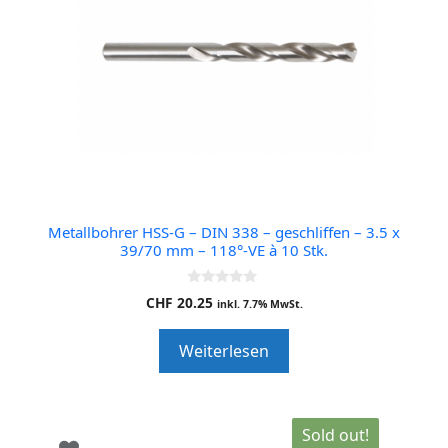
Metallbohrer HSS-G – DIN 338 – geschliffen – 3.5 x
39/70 mm – 118°-VE à 10 Stk.
0
CHF
20.25
inkl. 7.7% MwSt.
o
u
t
Weiterlesen
o
f
5
Sold out!