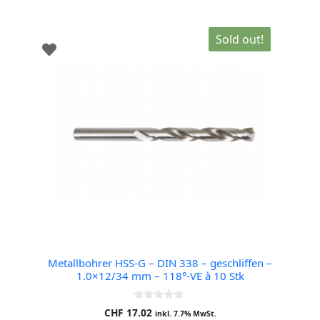
Sold out!
Metallbohrer HSS-G – DIN 338 – geschliffen –
1.0×12/34 mm – 118°-VE à 10 Stk
0
CHF
17.02
inkl. 7.7% MwSt.
o