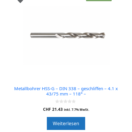
Metallbohrer HSS-G – DIN 338 – geschliffen – 4.1 x
43/75 mm – 118° –
0
CHF
21.43
inkl. 7.7% MwSt.
o
u
t
Weiterlesen
o
f
5