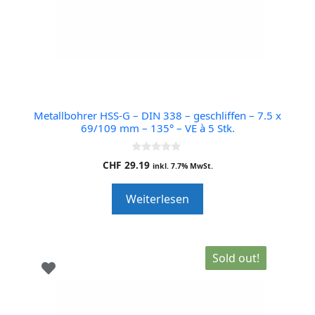
Metallbohrer HSS-G – DIN 338 – geschliffen – 7.5 x
69/109 mm – 135° – VE à 5 Stk.
0
CHF
29.19
inkl. 7.7% MwSt.
o
u
t
Weiterlesen
o
f
5
Sold out!