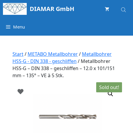
Springe
DIAMAR GmbH
zum
Inhalt
Menu
Start
/
METABO Metallbohrer
/
Metallbohrer
HSS-G - DIN 338 - geschliffen
/ Metallbohrer
HSS-G – DIN 338 – geschliffen – 12.0 x 101/151
mm – 135° – VE à 5 Stk.
Sold out!