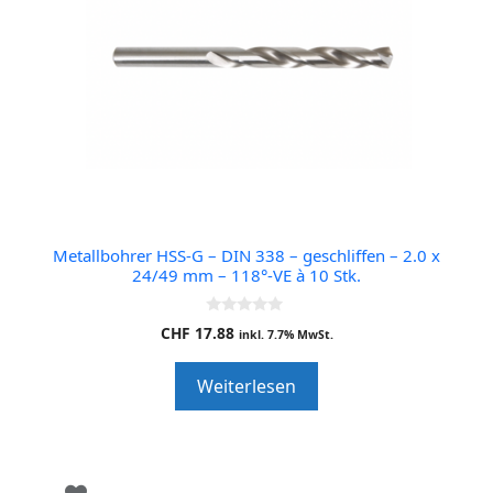
Metallbohrer HSS-G – DIN 338 – geschliffen – 2.0 x
24/49 mm – 118°-VE à 10 Stk.
0
CHF
17.88
inkl. 7.7% MwSt.
o
u
t
Weiterlesen
o
f
5