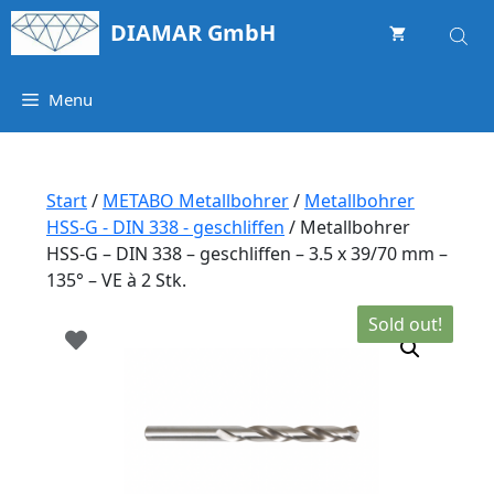
Springe
DIAMAR GmbH
zum
Inhalt
Menu
Start
/
METABO Metallbohrer
/
Metallbohrer
HSS-G - DIN 338 - geschliffen
/ Metallbohrer
HSS-G – DIN 338 – geschliffen – 3.5 x 39/70 mm –
135° – VE à 2 Stk.
Sold out!