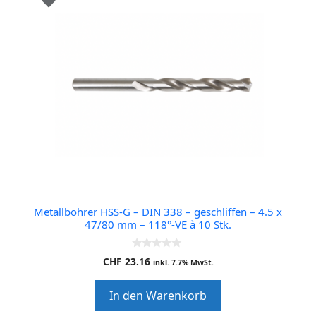
Metallbohrer HSS-G – DIN 338 – geschliffen – 4.5 x
47/80 mm – 118°-VE à 10 Stk.
0
CHF
23.16
inkl. 7.7% MwSt.
o
u
t
In den Warenkorb
o
f
5