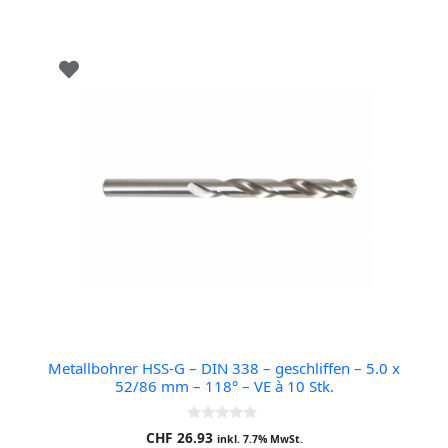
Metallbohrer HSS-G – DIN 338 – geschliffen – 5.0 x
52/86 mm – 118° – VE à 10 Stk.
0
CHF
26.93
inkl. 7.7% MwSt.
o