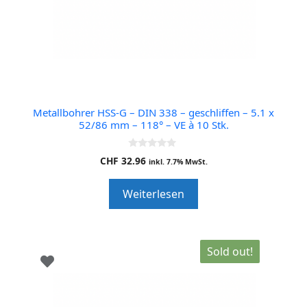
Metallbohrer HSS-G – DIN 338 – geschliffen – 5.1 x
52/86 mm – 118° – VE à 10 Stk.
0
CHF
32.96
inkl. 7.7% MwSt.
o
u
t
Weiterlesen
o
f
5
Sold out!