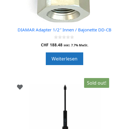
DIAMAR Adapter 1/2″ Innen / Bajonette DD-CB
0
CHF
188.48
inkl. 7.7% MwSt.
o
u
t
Weiterlesen
o
f
5
Sold out!