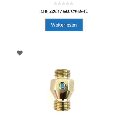
0
CHF
226.17
inkl. 7.7% MwSt.
o
u
t
Weiterlesen
o
f
5