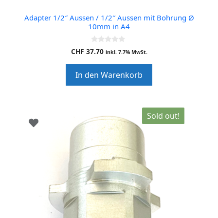
Adapter 1/2″ Aussen / 1/2″ Aussen mit Bohrung Ø
10mm in A4
0
CHF
37.70
inkl. 7.7% MwSt.
o
u
t
In den Warenkorb
o
f
5
Sold out!