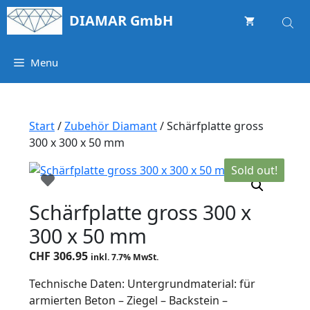
Springe
DIAMAR GmbH
zum
Inhalt
Menu
Start
/
Zubehör Diamant
/ Schärfplatte gross
300 x 300 x 50 mm
Sold out!
Schärfplatte gross 300 x
300 x 50 mm
CHF
306.95
inkl. 7.7% MwSt.
Technische Daten: Untergrundmaterial: für
armierten Beton – Ziegel – Backstein –