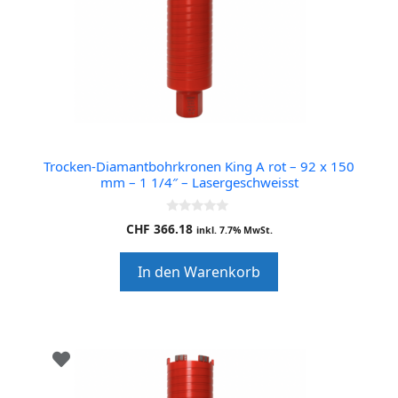
Trocken-Diamantbohrkronen King A rot – 92 x 150
mm – 1 1/4″ – Lasergeschweisst
0
CHF
366.18
inkl. 7.7% MwSt.
o
u
t
In den Warenkorb
o
f
5