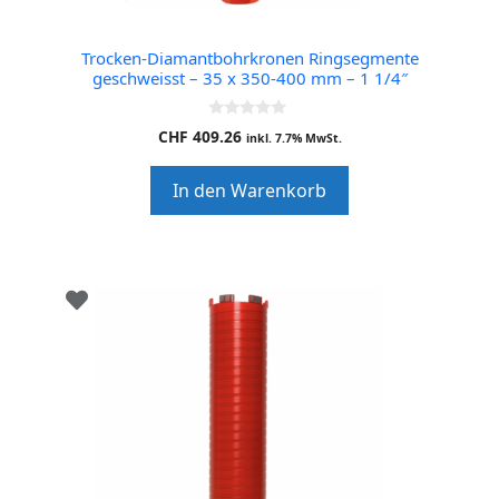
Trocken-Diamantbohrkronen Ringsegmente
geschweisst – 35 x 350-400 mm – 1 1/4″
0
CHF
409.26
inkl. 7.7% MwSt.
o
u
t
In den Warenkorb
o
f
5