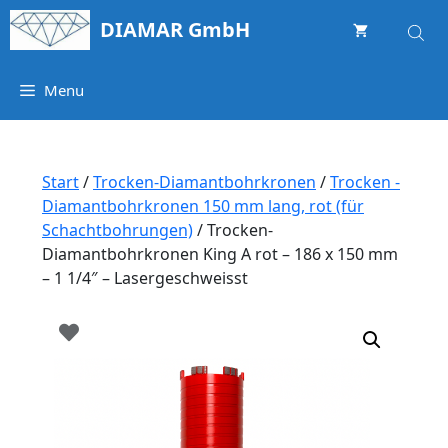
Springe
DIAMAR GmbH
zum
Inhalt
Menu
Start
/
Trocken-Diamantbohrkronen
/
Trocken -
Diamantbohrkronen 150 mm lang, rot (für
Schachtbohrungen)
/ Trocken-
Diamantbohrkronen King A rot – 186 x 150 mm
– 1 1/4″ – Lasergeschweisst