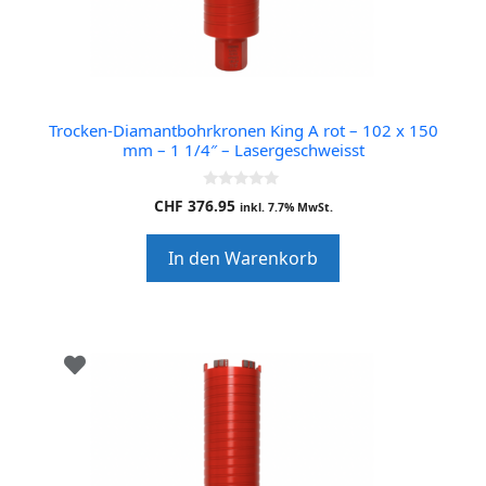
Trocken-Diamantbohrkronen King A rot – 102 x 150
mm – 1 1/4″ – Lasergeschweisst
0
CHF
376.95
inkl. 7.7% MwSt.
o
u
t
In den Warenkorb
o
f
5