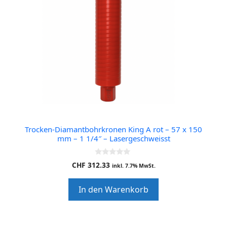
Trocken-Diamantbohrkronen King A rot – 57 x 150
mm – 1 1/4″ – Lasergeschweisst
0
CHF
312.33
inkl. 7.7% MwSt.
o
u
t
In den Warenkorb
o
f
5