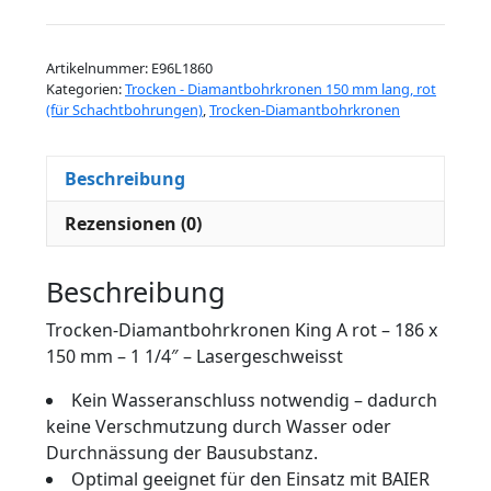
King
A
Artikelnummer:
E96L1860
rot
Kategorien:
Trocken - Diamantbohrkronen 150 mm lang, rot
-
(für Schachtbohrungen)
,
Trocken-Diamantbohrkronen
186
x
Beschreibung
150
mm
Rezensionen (0)
-
1
Beschreibung
1/4"
-
Trocken-Diamantbohrkronen King A rot – 186 x
Lasergeschweisst
150 mm – 1 1/4″ – Lasergeschweisst
Menge
Kein Wasseranschluss notwendig – dadurch
keine Verschmutzung durch Wasser oder
Durchnässung der Bausubstanz.
Optimal geeignet für den Einsatz mit BAIER