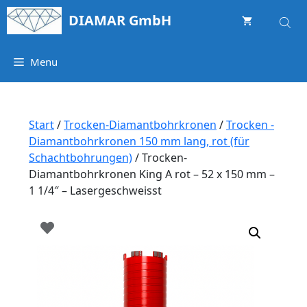
Springe
DIAMAR GmbH
zum
Inhalt
Menu
Start
/
Trocken-Diamantbohrkronen
/
Trocken -
Diamantbohrkronen 150 mm lang, rot (für
Schachtbohrungen)
/ Trocken-
Diamantbohrkronen King A rot – 52 x 150 mm –
1 1/4″ – Lasergeschweisst