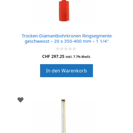
Trocken-Diamantbohrkronen Ringsegmente
geschweisst – 20 x 350-400 mm – 1 1/4″
0
CHF
297.25
inkl. 7.7% MwSt.
o
u
t
In den Warenkorb
o
f
5