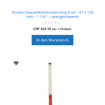
Trocken-Diamantbohrkronen King A rot – 67 x 150
mm – 1 1/4″ – Lasergeschweisst
0
CHF
323.10
inkl. 7.7% MwSt.
o
u
t
In den Warenkorb
o
f
5