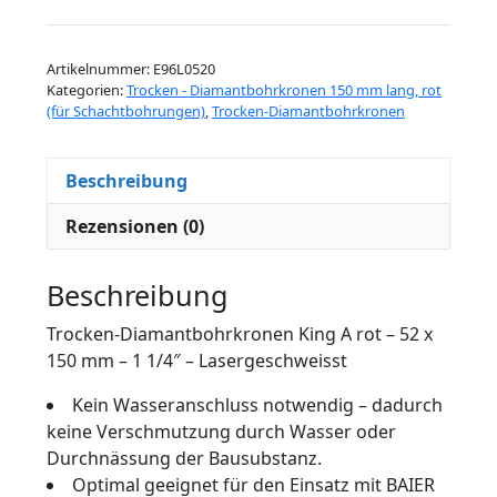
King
A
Artikelnummer:
E96L0520
rot
Kategorien:
Trocken - Diamantbohrkronen 150 mm lang, rot
-
(für Schachtbohrungen)
,
Trocken-Diamantbohrkronen
52
x
Beschreibung
150
mm
Rezensionen (0)
-
1
Beschreibung
1/4"
-
Trocken-Diamantbohrkronen King A rot – 52 x
Lasergeschweisst
150 mm – 1 1/4″ – Lasergeschweisst
Menge
Kein Wasseranschluss notwendig – dadurch
keine Verschmutzung durch Wasser oder
Durchnässung der Bausubstanz.
Optimal geeignet für den Einsatz mit BAIER