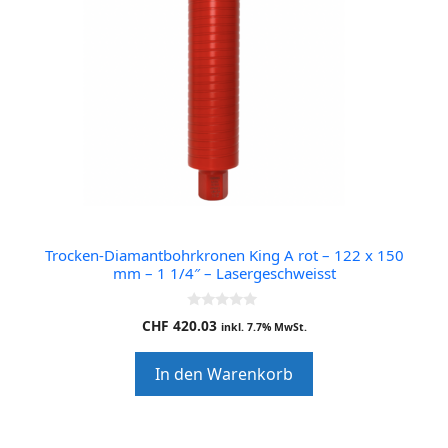
Trocken-Diamantbohrkronen King A rot – 122 x 150
mm – 1 1/4″ – Lasergeschweisst
0
CHF
420.03
inkl. 7.7% MwSt.
o
u
t
In den Warenkorb
o
f
5