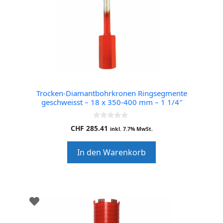
Trocken-Diamantbohrkronen Ringsegmente
geschweisst – 18 x 350-400 mm – 1 1/4″
0
CHF
285.41
inkl. 7.7% MwSt.
o
u
t
In den Warenkorb
o
f
5