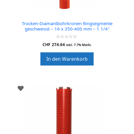
Trocken-Diamantbohrkronen Ringsegmente
geschweisst – 16 x 350-400 mm – 1 1/4″
0
CHF
274.64
inkl. 7.7% MwSt.
o
u
t
In den Warenkorb
o
f
5