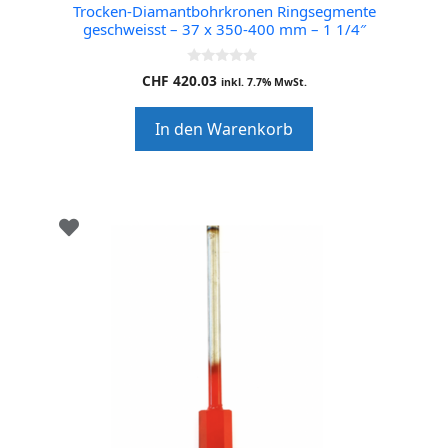
Trocken-Diamantbohrkronen Ringsegmente
geschweisst – 37 x 350-400 mm – 1 1/4″
0
CHF
420.03
inkl. 7.7% MwSt.
o
u
t
In den Warenkorb
o
f
5