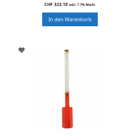
0
CHF
323.10
inkl. 7.7% MwSt.
o
u
t
In den Warenkorb
o
f
5