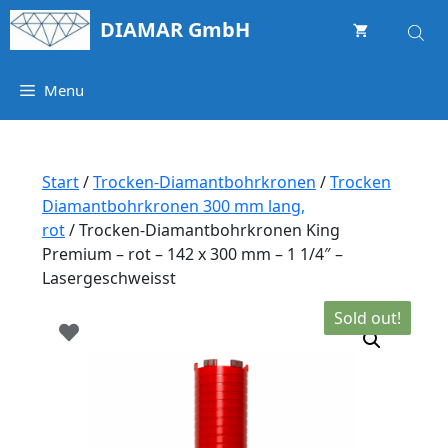
Springe
DIAMAR GmbH
zum
Inhalt
Menu
Start
/
Trocken-Diamantbohrkronen
/
Trocken
Diamantbohrkronen 300 mm lang,
rot
/ Trocken-Diamantbohrkronen King
Premium – rot – 142 x 300 mm – 1 1/4″ –
Lasergeschweisst
Sold out!